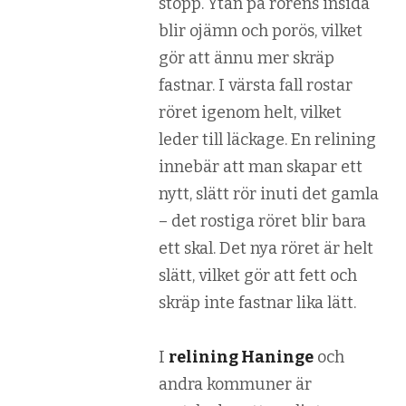
stopp. Ytan på rörens insida
blir ojämn och porös, vilket
gör att ännu mer skräp
fastnar. I värsta fall rostar
röret igenom helt, vilket
leder till läckage. En relining
innebär att man skapar ett
nytt, slätt rör inuti det gamla
– det rostiga röret blir bara
ett skal. Det nya röret är helt
slätt, vilket gör att fett och
skräp inte fastnar lika lätt.
I
relining Haninge
och
andra kommuner är